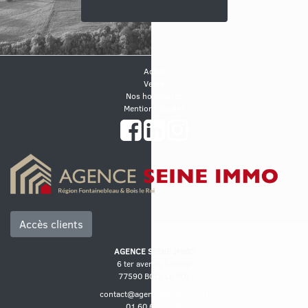
Achat
Vente
Nos honoraires
Mentions légales
Accès clients
AGENCE SEINE IMMO
6 ter avenue Galliéni
77590 BOIS LE ROI
contact@agenceseineimmo.fr
01.60.69.60.69